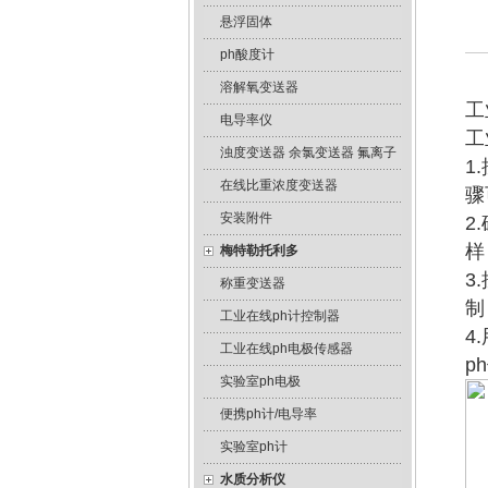
悬浮固体
ph酸度计
溶解氧变送器
工
电导率仪
工
浊度变送器 余氯变送器 氟离子
1
在线比重浓度变送器
骤
安装附件
2
样
梅特勒托利多
3
称重变送器
制
工业在线ph计控制器
4
工业在线ph电极传感器
p
实验室ph电极
便携ph计/电导率
实验室ph计
水质分析仪