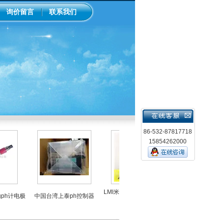
询价留言
联系我们
86-532-87817718
15854262000
LMI米顿罗电磁隔膜泵加药
h计电极
中国台湾上泰ph控制器
工业在线ph/orp计
泵