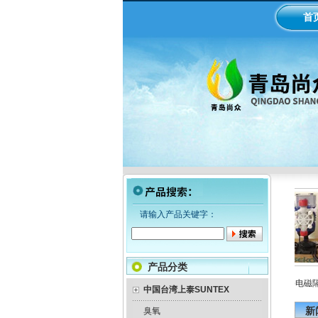
首
请输入产品关键字：
产品分类
泵加药
工业在线ph/orp计变送器
美国米顿罗机械隔膜计量泵
意大利seko电磁隔膜
中国台湾上泰SUNTEX
新
臭氧