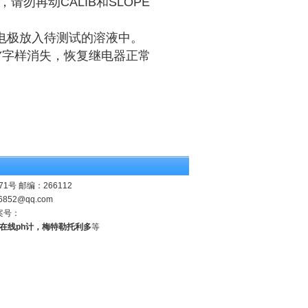
勿再动CALIB和SLOPE
计电极放入待测试的溶液中。
DBY字样消失，恢复继电器正常
 邮编：266112
6852@qq.com
案号：
业在线ph计，梅特勒托利多
等