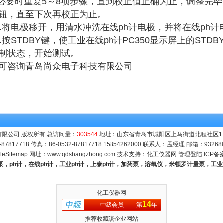
.必要时重复5～8项步骤，直到校正值正确为止，调整完毕，请
钮，直至下次再校正为止。
0.将电极移开，用清水冲洗在线ph计电极，并将在线ph
1.按STDBY键，使工业在线ph计PC350显示屏上的ST
制状态，开始测试。
可咨询青岛尚众电子科技有限公司
限公司 版权所有 总访问量：
303544
地址：山东省青岛市城阳区上马街道北程社区171号
-87817718 传真：86-0532-87817718 15854262000 联系人：孟经理 邮箱：
93268
leSitemap
网址：
www.qdshangzhong.com
技术支持：
化工仪器网
管理登陆
ICP备
量泵，ph计，在线ph计，工业ph计，上泰ph计，加药泵，溶氧仪，米顿罗计量泵，工
化工仪器网
14
中级会员
第
年
推荐收藏该企业网站