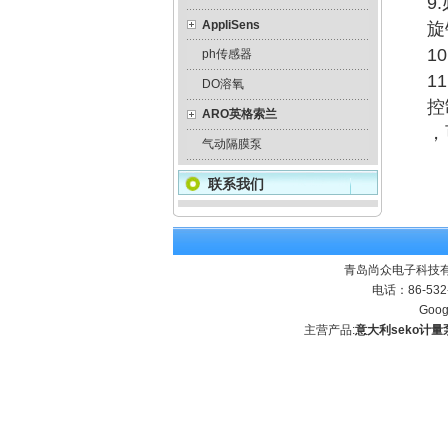
9
AppliSens
旋
1
ph传感器
1
DO溶氧
控
ARO英格索兰
，
气动隔膜泵
联系我们
青岛尚众电子科技有
电话：86-532
Goog
主营产品:
意大利seko计