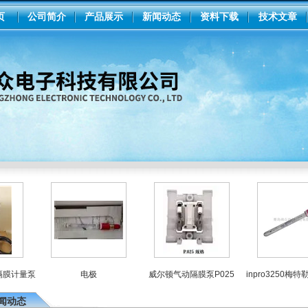
页
公司简介
产品展示
新闻动态
资料下载
技术文章
计量泵
电极
威尔顿气动隔膜泵P025
inpro3250梅特勒p
闻动态