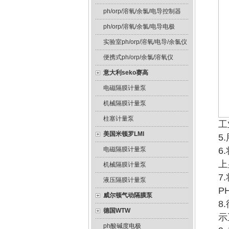
ph/orp/溶氧/余氯/电导控制器
ph/orp/溶氧/余氯/电导电极
实验室ph/orp/溶氧/电导/余氯仪
便携式ph/orp/余氯/溶氧仪
意大利seko赛高
电磁隔膜计量泵
机械隔膜计量泵
柱塞计量泵
工
美国米顿罗LMI
5
电磁隔膜计量泵
6
上
机械隔膜计量泵
7
液压隔膜计量泵
P
威尔顿气动隔膜泵
8
德国WTW
示
ph酸碱度电极