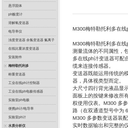
悬浮固体
ph酸度计
溶解氧变送器
M300梅特勒托利多在线
电导率仪
浊度变送器 余氯变送器 氟离子
M300梅特勒托利多在
在线比重浓度变送器
测量流体的不同属性，包括
安装附件
多在线ph计变送器可配
缆来连接传感器。
梅特勒托利多
变送器既能运用传统的模
称重变送器
器，具体视类型而定。
工业在线ph计控制器
大尺寸四行背光液晶显
工业在线ph电极传感器
面板上的按键来修改所
实验室ph电极
权使用仪表。M300 多
便携ph计/电导率
路（在双通道型号中为 
实验室ph计
M300 多参数变送器装
实时数据输出和完整的
水质分析仪