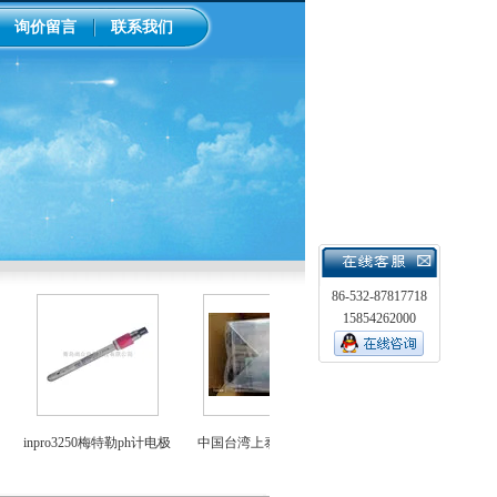
询价留言
联系我们
86-532-87817718
15854262000
LMI米顿罗电磁隔膜泵加药
inpro3250梅特勒ph计电极
中国台湾上泰ph控制器
泵