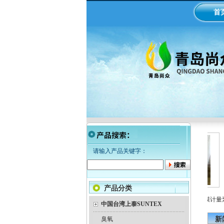
首
请输入产品关键字：
产品分类
LMI米顿罗电磁隔膜泵加药
工业在线ph/orp计变送器
美国米顿罗机械隔膜计量泵
泵
中国台湾上泰SUNTEX
臭氧
新