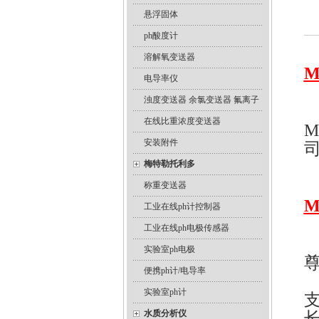
悬浮固体
ph酸度计
溶解氧变送器
M
电导率仪
浊度变送器 余氯变送器 氟离子
在线比重浓度变送器
M
安装附件
梅特勒托利多
称重变送器
M
工业在线ph计控制器
工业在线ph电极传感器
实验室ph电极
便携ph计/电导率
感
实验室ph计
水质分析仪
长