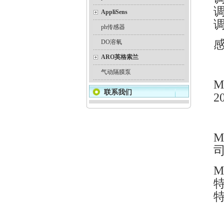
AppliSens
ph传感器
DO溶氧
ARO英格索兰
气动隔膜泵
M
联系我们
2
M
M
特