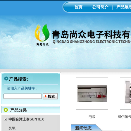
首页
公司简介
产品展
请输入产品关键字：
产品分类
机械隔膜计量泵
意大利seko电磁隔膜计量泵
电极
威尔顿气动
中国台湾上泰SUNTEX
新闻动态
臭氧