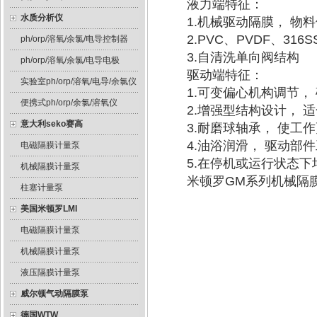
液力端特征：
水质分析仪
1.机械驱动隔膜， 物
2.PVC、PVDF、3
ph/orp/溶氧/余氯/电导控制器
3.自清洗单向阀结构
ph/orp/溶氧/余氯/电导电极
驱动端特征：
实验室ph/orp/溶氧/电导/余氯仪
1.可变偏心机构调节，
便携式ph/orp/余氯/溶氧仪
2.增强型结构设计， 
意大利seko赛高
3.耐磨球轴承， 使工
4.油浴润滑， 驱动部
电磁隔膜计量泵
5.在停机或运行状态
机械隔膜计量泵
米顿罗GM系列机械隔
柱塞计量泵
美国米顿罗LMI
电磁隔膜计量泵
机械隔膜计量泵
液压隔膜计量泵
威尔顿气动隔膜泵
德国WTW