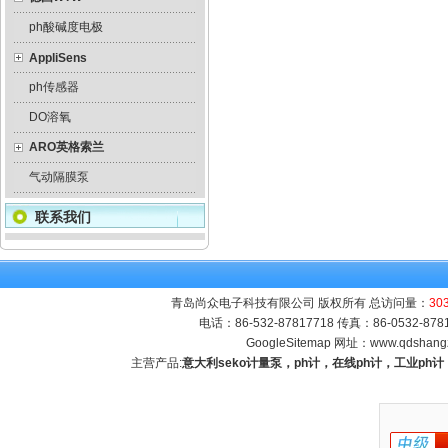
ph酸碱度电极
AppliSens
ph传感器
DO溶氧
ARO英格索兰
气动隔膜泵
联系我们
青岛尚众电子科技有限公司 版权所有 总访问量：
30
电话：86-532-87817718 传真：86-0532-8
GoogleSitemap
网址：
www.qdshang
主营产品:
意大利seko计量泵，ph计，在线ph计，工业p