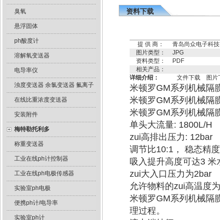
资料下载
臭氧
悬浮固体
ph酸度计
提 供 商：
青岛尚众电子科技
图片类型：
JPG
溶解氧变送器
资料类型：
PDF
相关产品：
电导率仪
详细介绍：
文件下载
图片
浊度变送器 余氯变送器 氟离子
米顿罗GM系列机械隔
米顿罗GM系列机械隔
在线比重浓度变送器
米顿罗GM系列机械隔
安装附件
单头大流量: 1800L/H
梅特勒托利多
zui高排出压力: 12bar
称重变送器
调节比10:1， 稳态精度
工业在线ph计控制器
吸入提升高度可达3 米
zui大入口压力为2bar
工业在线ph电极传感器
允许物料的zui高温度为
实验室ph电极
米顿罗GM系列机械隔
便携ph计/电导率
理过程。
实验室ph计