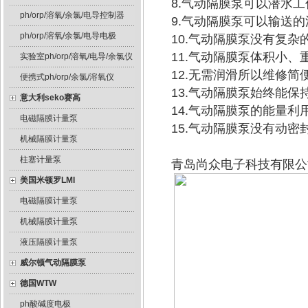
8.气动隔膜泵可以潜水工
ph/orp/溶氧/余氯/电导控制器
9.气动隔膜泵可以输送
ph/orp/溶氧/余氯/电导电极
10.气动隔膜泵没有复
11.气动隔膜泵体积小、
实验室ph/orp/溶氧/电导/余氯仪
12.无需润滑所以维修
便携式ph/orp/余氯/溶氧仪
13.气动隔膜泵始终能
意大利seko赛高
14.气动隔膜泵的能量
电磁隔膜计量泵
15.气动隔膜泵没有动
机械隔膜计量泵
柱塞计量泵
青岛尚众电子科技有限公
美国米顿罗LMI
电磁隔膜计量泵
机械隔膜计量泵
液压隔膜计量泵
威尔顿气动隔膜泵
德国WTW
ph酸碱度电极