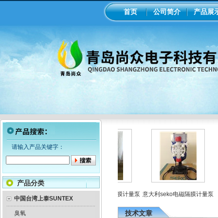
首页
公司简介
产品展
请输入产品关键字：
产品分类
业在线ph/orp计变送器
美国米顿罗机械隔膜计量泵
意大利seko电磁隔膜计量泵
中国台湾上泰SUNTEX
技术文章
臭氧