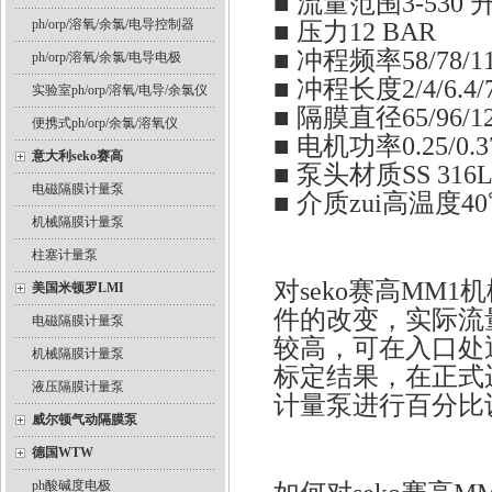
■ 流量范围3-530 
ph/orp/溶氧/余氯/电导控制器
■ 压力12 BAR
■ 冲程频率58/78/1
ph/orp/溶氧/余氯/电导电极
■ 冲程长度2/4/6.4/
实验室ph/orp/溶氧/电导/余氯仪
■ 隔膜直径65/96/1
便携式ph/orp/余氯/溶氧仪
■ 电机功率0.25/0.
意大利seko赛高
■ 泵头材质SS 316L 
电磁隔膜计量泵
■ 介质zui高温度4
机械隔膜计量泵
柱塞计量泵
对seko赛高MM
美国米顿罗LMI
件的改变，实际流
电磁隔膜计量泵
较高，可在入口处
机械隔膜计量泵
标定结果，在正式运
液压隔膜计量泵
计量泵进行百分比
威尔顿气动隔膜泵
德国WTW
ph酸碱度电极