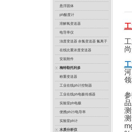
悬浮固体
ph酸度计
溶解氧变送器
工
电导率仪
工
浊度变送器 余氯变送器 氟离子
尚
在线比重浓度变送器
安装附件
工
梅特勒托利多
河
称重变送器
领
工业在线ph计控制器
参
工业在线ph电极传感器
品
实验室ph电极
测
便携ph计/电导率
测
实验室ph计
mg
水质分析仪