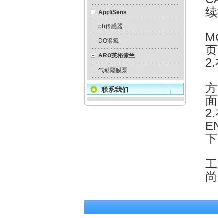
续
AppliSens
ph传感器
M
DO溶氧
页
ARO英格索兰
2
气动隔膜泵
方
联系我们
面
2
E
下
工
尚