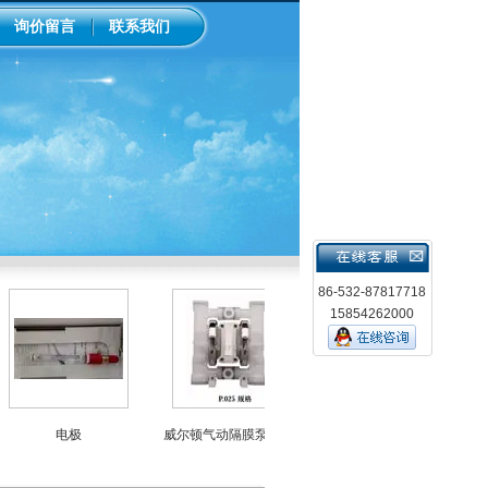
询价留言
联系我们
86-532-87817718
15854262000
电极
威尔顿气动隔膜泵P025
inpro3250梅特勒ph计电极
中