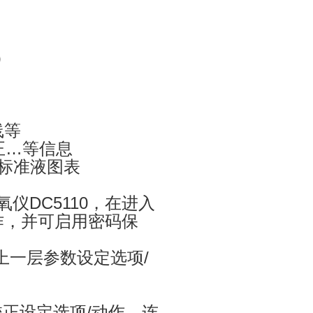
定）
线等
正…等信息
标准液图表
仪DC5110，在进入
作，并可启用密码保
上一层参数设定选项/
校正设定选项/动作，连