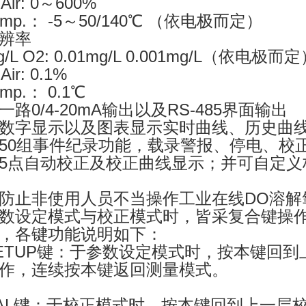
Air: 0～600%
emp.： -5～50/140℃ （依电极而定）
辨率
g/L O2: 0.01mg/L 0.001mg/L（依电极而
Air: 0.1%
emp.： 0.1℃
一路0/4-20mA输出以及RS-485界面输出
数字显示以及图表显示实时曲线、历史曲
50组事件纪录功能，载录警报、停电、校
5点自动校正及校正曲线显示；并可自定义
防止非使用人员不当操作工业在线DO溶解氧
数设定模式与校正模式时，皆采复合键操
，各键功能说明如下：
ETUP键：于参数设定模式时，按本键回到
作，连续按本键返回测量模式。
AL键：于校正模式时，按本键回到上一层