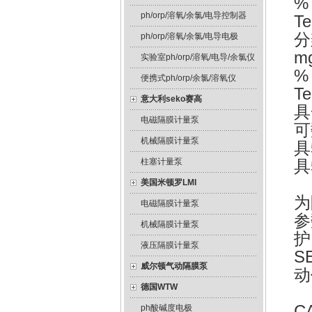
% 
ph/orp/溶氧/余氯/电导控制器
T
分
ph/orp/溶氧/余氯/电导电极
m
实验室ph/orp/溶氧/电导/余氯仪
% 
便携式ph/orp/余氯/溶氧仪
T
意大利seko赛高
具
电磁隔膜计量泵
可
机械隔膜计量泵
具
柱塞计量泵
具
美国米顿罗LMI
为
电磁隔膜计量泵
参
机械隔膜计量泵
护
液压隔膜计量泵
S
威尔顿气动隔膜泵
动
德国WTW
C
ph酸碱度电极