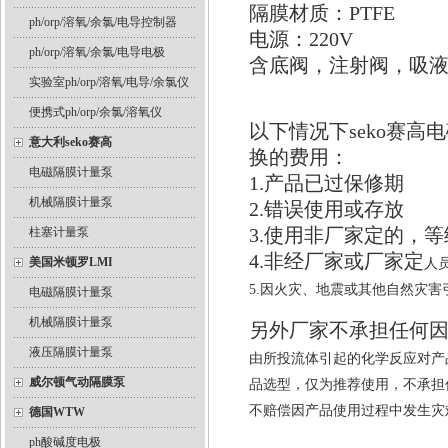
隔膜材质：PTFE
ph/orp/溶氧/余氯/电导控制器
电源：220V
ph/orp/溶氧/余氯/电导电极
含底阀，注射阀，吸
实验室ph/orp/溶氧/电导/余氯仪
便携式ph/orp/余氯/溶氧仪
以下情况下seko赛高
意大利seko赛高
换的费用：
电磁隔膜计量泵
1.产品已过保修期
机械隔膜计量泵
2.错误使用或存放
3.使用非厂家定的，
柱塞计量泵
4.非经厂家或厂家定
美国米顿罗LMI
人
5.因火灾、地震或其他自然灾害
电磁隔膜计量泵
机械隔膜计量泵
另外厂家不承担任何
液压隔膜计量泵
由所投流体引起的化学反应对产
威尔顿气动隔膜泵
品选型，仅为推荐使用，不承担
不赔偿因产品使用过程中发生灾
德国WTW
ph酸碱度电极