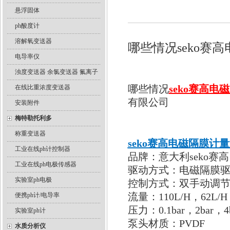
悬浮固体
ph酸度计
溶解氧变送器
哪些情况seko赛
电导率仪
浊度变送器 余氯变送器 氟离子
哪些情况
seko赛高电
在线比重浓度变送器
有限公司
安装附件
梅特勒托利多
称重变送器
seko赛高电磁隔膜计量泵
工业在线ph计控制器
品牌：意大利seko赛高
工业在线ph电极传感器
驱动方式：电磁隔膜
实验室ph电极
控制方式：双手动调
流量：110L/H，62L/H
便携ph计/电导率
压力：0.1bar，2bar，4b
实验室ph计
泵头材质：PVDF
水质分析仪