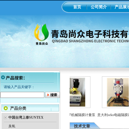
首页
公司简介
产品展
请输入产品关键字：
产品分类
加药
工业在线ph/orp计变送器
美国米顿罗机械隔膜计量泵
意大利seko电磁隔膜计
中国台湾上泰SUNTEX
臭氧
技术文章