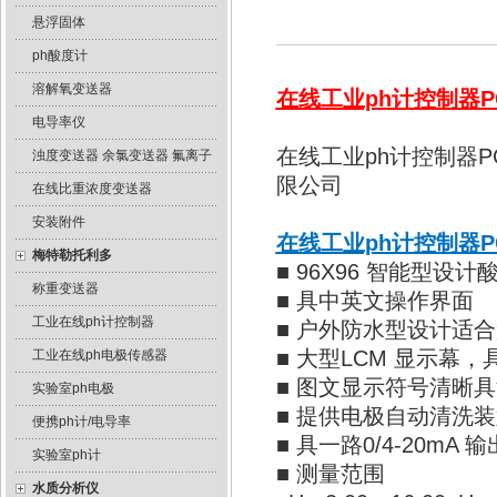
悬浮固体
ph酸度计
溶解氧变送器
在线工业ph计控制器PC
电导率仪
在线工业ph计控制器
浊度变送器 余氯变送器 氟离子
限公司
在线比重浓度变送器
安装附件
在线工业ph计控制器PC
梅特勒托利多
■ 96X96 智能型设
称重变送器
■ 具中英文操作界面
工业在线ph计控制器
■ 户外防水型设计适
■ 大型LCM 显示幕
工业在线ph电极传感器
■ 图文显示符号清晰
实验室ph电极
■ 提供电极自动清洗
便携ph计/电导率
■ 具一路0/4-20mA 
实验室ph计
■ 测量范围
水质分析仪