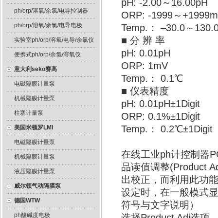
pH: -2.00～16.00pH
ph/orp/溶氧/余氯/电导控制器
ORP: -1999～+1999
ph/orp/溶氧/余氯/电导电极
Temp.： –30.0～130.
■ 分 辨 率
实验室ph/orp/溶氧/电导/余氯仪
pH: 0.01pH
便携式ph/orp/余氯/溶氧仪
ORP: 1mV
意大利seko赛高
Temp.： 0.1℃
电磁隔膜计量泵
■ 仪表精度
机械隔膜计量泵
pH: 0.01pH±1Digit
柱塞计量泵
ORP: 0.1%±1Digit
Temp.： 0.2℃±1Digit
美国米顿罗LMI
电磁隔膜计量泵
在线工业ph计控制器P
机械隔膜计量泵
品读值调整(Produc
液压隔膜计量泵
出校正，而利用此功
威尔顿气动隔膜泵
设定时，在一般模式显
德国WTW
符号与文字说明）
ph酸碱度电极
选择Product Adj选