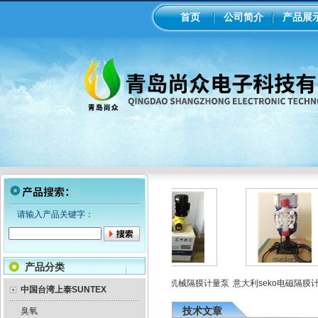
首页
公司简介
产品展
请输入产品关键字：
产品分类
药
工业在线ph/orp计变送器
美国米顿罗机械隔膜计量泵
意大利seko电磁隔膜计
中国台湾上泰SUNTEX
技术文章
臭氧