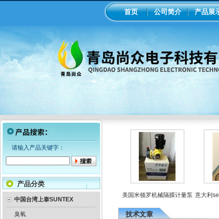
首页
公司简介
产品展
请输入产品关键字：
产品分类
罗电磁隔膜泵加药
工业在线ph/orp计变送器
美国米顿罗机械隔膜计量泵
意大利sek
泵
中国台湾上泰SUNTEX
技术文章
臭氧