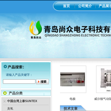
首页
公司简介
产品展
请输入产品关键字：
产品分类
隔膜计量泵
意大利seko电磁隔膜计量泵
电极
威尔顿气动隔膜
中国台湾上泰SUNTEX
技术文章
臭氧