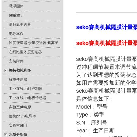
悬浮固体
ph酸度计
溶解氧变送器
seko赛高机械隔膜计量
电导率仪
seko赛高机械隔膜计量
浊度变送器 余氯变送器 氟离子
在线比重浓度变送器
seko赛高机械隔膜计量
安装附件
过冲程调节装置来调节流
梅特勒托利多
为了达到理想的投药状态
称重变送器
如用户需要投加新的化学
工业在线ph计控制器
seko赛高机械隔膜计量泵
工业在线ph电极传感器
具体信息如下：
Model：型号
实验室ph电极
Type：类型
便携ph计/电导率
S.N：序列号
实验室ph计
Year：生产日期
水质分析仪