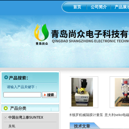
首页
公司简介
产品展
请输入产品关键字：
产品分类
膜泵加药
工业在线ph/orp计变送器
美国米顿罗机械隔膜计量泵
意大利seko电磁
中国台湾上泰SUNTEX
技术文章
臭氧