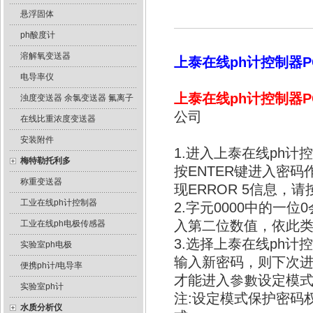
悬浮固体
ph酸度计
溶解氧变送器
上泰在线ph计控制器PC
电导率仪
上泰在线ph计控制器PC
浊度变送器 余氯变送器 氟离子
公司
在线比重浓度变送器
安装附件
1.进入上泰在线ph计控
梅特勒托利多
按ENTER键进入密
称重变送器
现ERROR 5信息，
工业在线ph计控制器
2.字元0000中的一
入第二位数值，依此
工业在线ph电极传感器
3.选择上泰在线ph计
实验室ph电极
输入新密码，则下次
便携ph计/电导率
才能进入參數设定模
实验室ph计
注:设定模式保护密码
水质分析仪