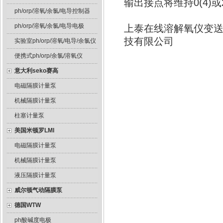
输出接点将维持0(4)或
ph/orp/溶氧/余氯/电导控制器
ph/orp/溶氧/余氯/电导电极
上泰在线溶解氧仪变送器
技有限公司
实验室ph/orp/溶氧/电导/余氯仪
便携式ph/orp/余氯/溶氧仪
意大利seko赛高
电磁隔膜计量泵
机械隔膜计量泵
柱塞计量泵
美国米顿罗LMI
电磁隔膜计量泵
机械隔膜计量泵
液压隔膜计量泵
威尔顿气动隔膜泵
德国WTW
ph酸碱度电极