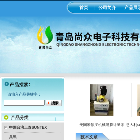
首页
公司简介
产品展
请输入产品关键字：
产品分类
罗电磁隔膜泵加药
工业在线ph/orp计变送器
美国米顿罗机械隔膜计量泵
意大利se
泵
中国台湾上泰SUNTEX
技术文章
臭氧