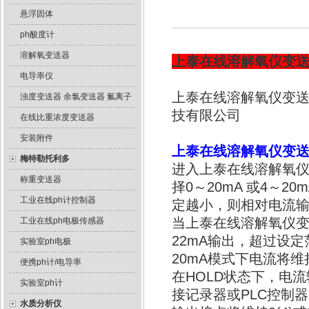
悬浮固体
ph酸度计
溶解氧变送器
上泰在线溶解氧仪变送器
电导率仪
上泰在线溶解氧仪变送器
浊度变送器 余氯变送器 氟离子
技有限公司
在线比重浓度变送器
安装附件
上泰在线溶解氧仪变送器
梅特勒托利多
进入上泰在线溶解氧仪变送
称重变送器
择0～20mA 或4～
工业在线ph计控制器
定越小，则相对电流
当上泰在线溶解氧仪变
工业在线ph电极传感器
22mA输出，超过设定
实验室ph电极
20mA模式下电流将维
便携ph计/电导率
在HOLD状态下，电
实验室ph计
接记录器或PLC控制器
水质分析仪