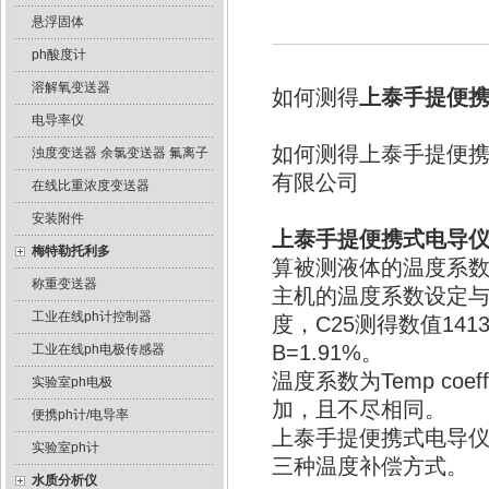
悬浮固体
ph酸度计
溶解氧变送器
如何测得
上泰手提便
电导率仪
如何测得上泰手提便
浊度变送器 余氯变送器 氟离子
有限公司
在线比重浓度变送器
安装附件
上泰手提便携式电导
梅特勒托利多
算被测液体的温度系数后
称重变送器
主机的温度系数设定与不
工业在线ph计控制器
度，C25测得数值14
B=1.91%。
工业在线ph电极传感器
温度系数为Temp co
实验室ph电极
加，且不尽相同。
便携ph计/电导率
上泰手提便携式电导
实验室ph计
三种温度补偿方式。
水质分析仪