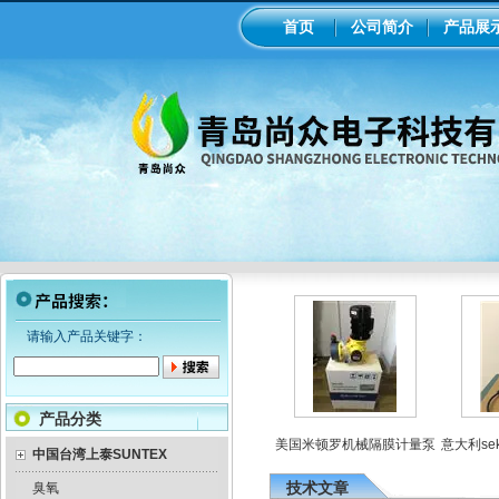
首页
公司简介
产品展
请输入产品关键字：
产品分类
罗电磁隔膜泵加药
工业在线ph/orp计变送器
美国米顿罗机械隔膜计量泵
意大利sek
泵
中国台湾上泰SUNTEX
技术文章
臭氧