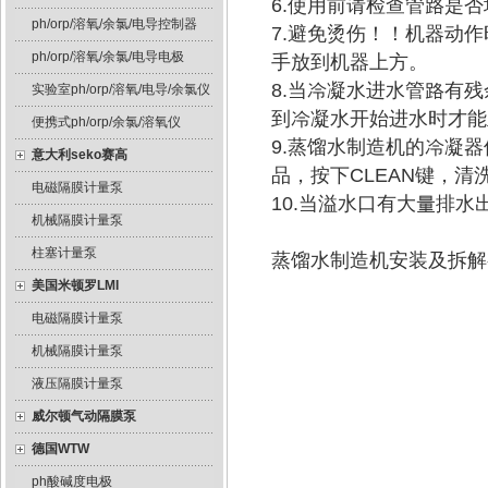
6.使用前请检查管路是
ph/orp/溶氧/余氯/电导控制器
7.避免烫伤！！机器动
ph/orp/溶氧/余氯/电导电极
手放到机器上方。
8.当冷凝水进水管路有
实验室ph/orp/溶氧/电导/余氯仪
到冷凝水开始进水时才能
便携式ph/orp/余氯/溶氧仪
9.蒸馏水制造机的冷凝
意大利seko赛高
品，按下CLEAN键，
电磁隔膜计量泵
10.当溢水口有大量排
机械隔膜计量泵
柱塞计量泵
蒸馏水制造机安装及拆解
美国米顿罗LMI
电磁隔膜计量泵
机械隔膜计量泵
液压隔膜计量泵
威尔顿气动隔膜泵
德国WTW
ph酸碱度电极