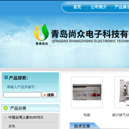
首页
公司简介
产品展
请输入产品关键字：
产品分类
隔膜计量泵
意大利seko电磁隔膜计量泵
电极
威尔顿气动隔膜
中国台湾上泰SUNTEX
技术文章
臭氧