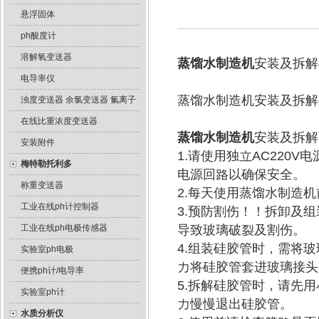
悬浮固体
ph酸度计
溶解氧变送器
蒸馏水制造机
安装及拆解
电导率仪
蒸馏水制造机安装及拆解
浊度变送器 余氯变送器 氟离子
在线比重浓度变送器
蒸馏水制造机
安装及拆解
安装附件
1.请使用独立AC220
梅特勒托利多
电源回路以确保安全。
称重变送器
2.每天使用蒸馏水制造
工业在线ph计控制器
3.预防割伤！！拆卸及
工业在线ph电极传感器
导致玻璃破裂及割伤。
4.组装硅胶管时，需将
实验室ph电极
力将硅胶管套进玻璃接头
便携ph计/电导率
5.拆解硅胶管时，请先
实验室ph计
力慢慢退出硅胶管。
水质分析仪