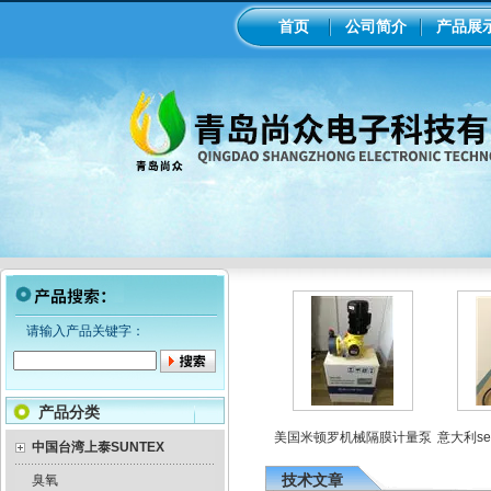
首页
公司简介
产品展
请输入产品关键字：
产品分类
罗电磁隔膜泵加药
工业在线ph/orp计变送器
美国米顿罗机械隔膜计量泵
意大利sek
泵
中国台湾上泰SUNTEX
技术文章
臭氧