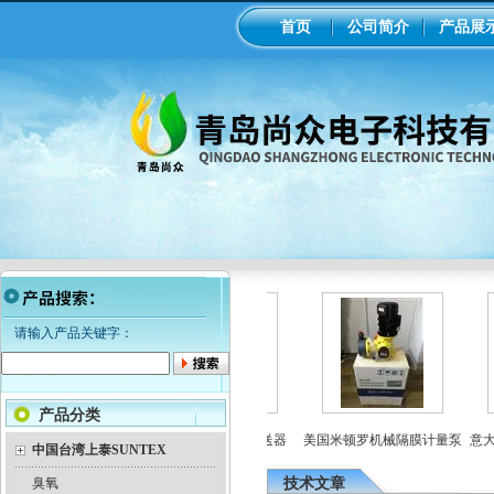
首页
公司简介
产品展
请输入产品关键字：
产品分类
米顿罗电磁隔膜泵加药
工业在线ph/orp计变送器
美国米顿罗机械隔膜计量泵
意大利
泵
中国台湾上泰SUNTEX
臭氧
技术文章