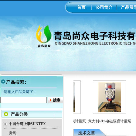
首页
公司简介
产品展
请输入产品关键字：
产品分类
业在线ph/orp计变送器
美国米顿罗机械隔膜计量泵
意大利seko电磁隔膜计量泵
中国台湾上泰SUNTEX
臭氧
技术文章