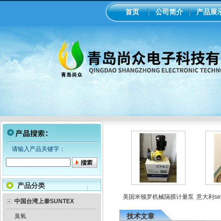
首页
公司简介
产品展
请输入产品关键字：
产品分类
罗电磁隔膜泵加药
工业在线ph/orp计变送器
美国米顿罗机械隔膜计量泵
意大利sek
泵
中国台湾上泰SUNTEX
技术文章
臭氧