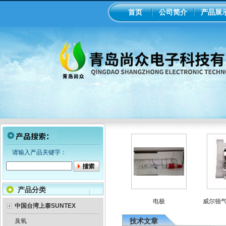
首页
公司简介
产品展
请输入产品关键字：
产品分类
械隔膜计量泵
意大利seko电磁隔膜计量泵
电极
威尔顿气动
中国台湾上泰SUNTEX
技术文章
臭氧