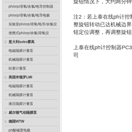
旋钮情况下，大约两分钟
ph/orp/溶氧/余氯/电导控制器
ph/orp/溶氧/余氯/电导电极
注2：若上泰在线ph计控制
整旋钮转动已达机械边界
实验室ph/orp/溶氧/电导/余氯仪
钮定位调整，再调整旋钮
便携式ph/orp/余氯/溶氧仪
意大利seko赛高
上泰在线ph计控制器PC
电磁隔膜计量泵
司
机械隔膜计量泵
柱塞计量泵
美国米顿罗LMI
电磁隔膜计量泵
机械隔膜计量泵
液压隔膜计量泵
威尔顿气动隔膜泵
德国WTW
ph酸碱度电极