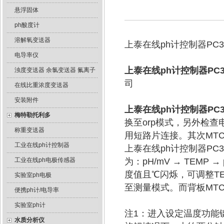
悬浮固体
ph酸度计
溶解氧变送器
上泰在线ph计控制器PC3
电导率仪
上泰在线ph计控制器PC3
浊度变送器 余氯变送器 氟离子
司
在线比重浓度变送器
安装附件
上泰在线ph计控制器PC3
梅特勒托利多
换至orp模式，另外检查
称重变送器
用短路片连接。其次MT
工业在线ph计控制器
上泰在线ph计控制器PC3
工业在线ph电极传感器
为：pH/mV → TEM
度值且℃闪烁，可调整TE
实验室ph电极
至测量模式。而背板MTC
便携ph计/电导率
实验室ph计
注1：进入设定温度功能键
水质分析仪