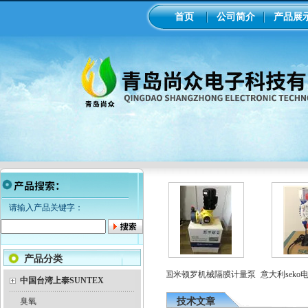
首页
公司简介
产品展
请输入产品关键字：
产品分类
磁隔膜泵加药
工业在线ph/orp计变送器
美国米顿罗机械隔膜计量泵
意大利seko电
中国台湾上泰SUNTEX
臭氧
技术文章