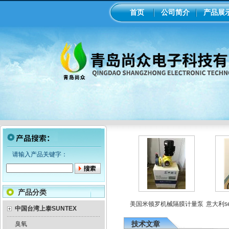
首页
公司简介
产品展
请输入产品关键字：
产品分类
罗电磁隔膜泵加药
工业在线ph/orp计变送器
美国米顿罗机械隔膜计量泵
意大利se
泵
中国台湾上泰SUNTEX
技术文章
臭氧