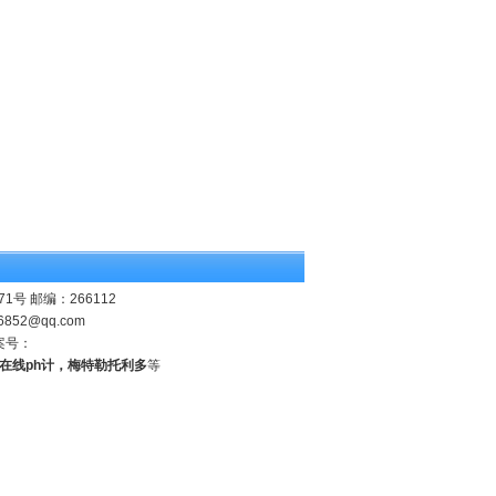
 邮编：266112
6852@qq.com
案号：
业在线ph计，梅特勒托利多
等