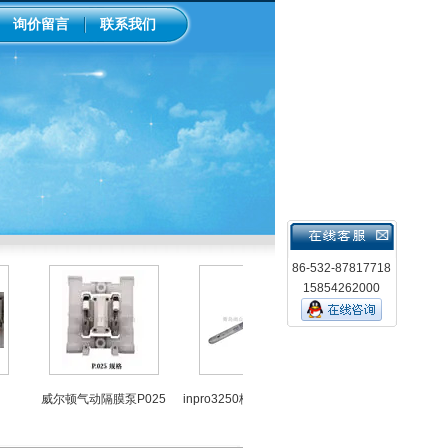
询价留言
联系我们
86-532-87817718
15854262000
威尔顿气动隔膜泵P025
inpro3250梅特勒ph计电极
中国台湾上泰ph控制器