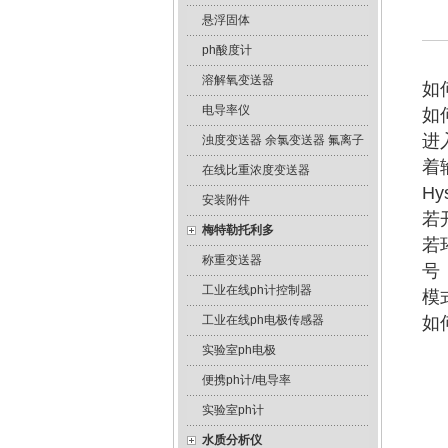
悬浮固体
ph酸度计
溶解氧变送器
如
电导率仪
如
进
浊度变送器 余氯变送器 氟离子
着输
在线比重浓度变送器
H
安装附件
若
梅特勒托利多
若
称重变送器
号
工业在线ph计控制器
模
工业在线ph电极传感器
如
实验室ph电极
便携ph计/电导率
实验室ph计
水质分析仪