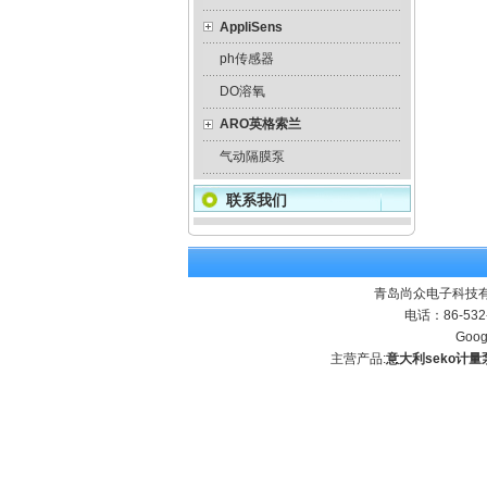
AppliSens
ph传感器
DO溶氧
ARO英格索兰
气动隔膜泵
联系我们
青岛尚众电子科技有
电话：86-532
Goog
主营产品:
意大利seko计