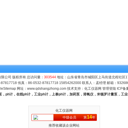
限公司 版权所有 总访问量：
303544
地址：山东省青岛市城阳区上马街道北程社区171号
-87817718 传真：86-0532-87817718 15854262000 联系人：孟经理 邮箱：
93268
leSitemap
网址：
www.qdshangzhong.com
技术支持：
化工仪器网
管理登陆
ICP备
量泵，ph计，在线ph计，工业ph计，上泰ph计，加药泵，溶氧仪，米顿罗计量泵，工
化工仪器网
14
中级会员
第
年
推荐收藏该企业网站