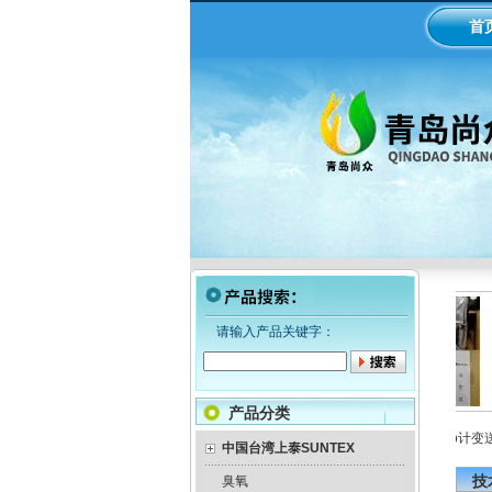
首
请输入产品关键字：
产品分类
LMI米顿罗电磁隔膜泵加药
工业在线ph/orp计变送器
中国台湾上泰SUNTEX
泵
技
臭氧