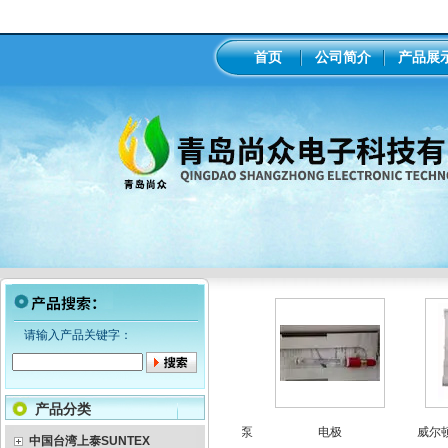
首页
公司简介
产品展
请输入产品关键字：
产品分类
罗机械隔膜计量泵
意大利seko电磁隔膜计量泵
电极
威尔顿气
中国台湾上泰SUNTEX