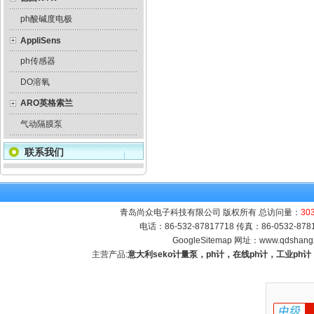
ph酸碱度电极
AppliSens
ph传感器
DO溶氧
ARO英格索兰
气动隔膜泵
联系我们
青岛尚众电子科技有限公司 版权所有 总访问量：
30
电话：86-532-87817718 传真：86-0532-8
GoogleSitemap
网址：
www.qdshang
主营产品:
意大利seko计量泵，ph计，在线ph计，工业p