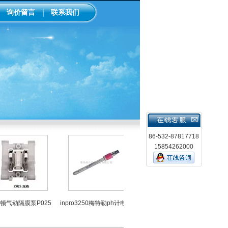
询价留言
联系我们
86-532-87817718
15854262000
LMI米
气动隔膜泵P025
inpro3250梅特勒ph计电极
中国台湾上泰ph控制器