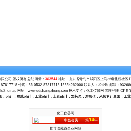
限公司 版权所有 总访问量：
303544
地址：山东省青岛市城阳区上马街道北程社区171号
-87817718 传真：86-0532-87817718 15854262000 联系人：孟经理 邮箱：
93268
leSitemap
网址：
www.qdshangzhong.com
技术支持：
化工仪器网
管理登陆
ICP备
量泵，ph计，在线ph计，工业ph计，上泰ph计，加药泵，溶氧仪，米顿罗计量泵，工
化工仪器网
14
中级会员
第
年
推荐收藏该企业网站