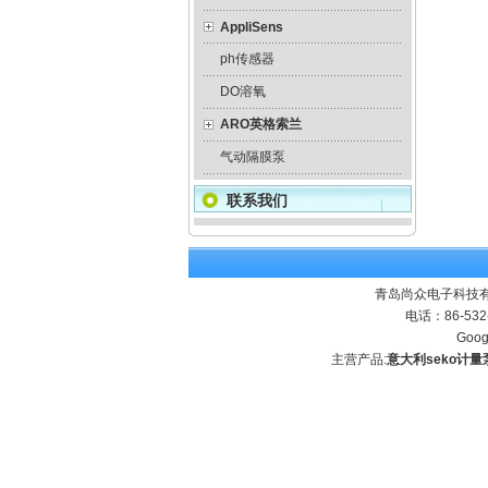
AppliSens
ph传感器
DO溶氧
ARO英格索兰
气动隔膜泵
联系我们
青岛尚众电子科技有
电话：86-532
Goog
主营产品:
意大利seko计