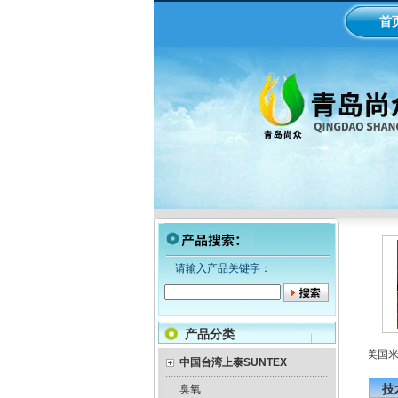
首
请输入产品关键字：
产品分类
LMI米顿罗电磁隔膜泵加药
工业在线ph/orp计变送器
美国米顿
泵
中国台湾上泰SUNTEX
技
臭氧