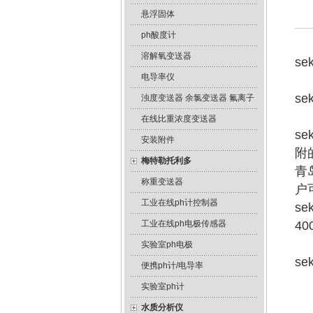
悬浮固体
ph酸度计
溶解氧变送器
s
电导率仪
s
浊度变送器 余氯变送器 氟离子
在线比重浓度变送器
s
安装附件
附
梅特勒托利多
青
称重变送器
户
工业在线ph计控制器
s
工业在线ph电极传感器
4
实验室ph电极
s
便携ph计/电导率
实验室ph计
水质分析仪