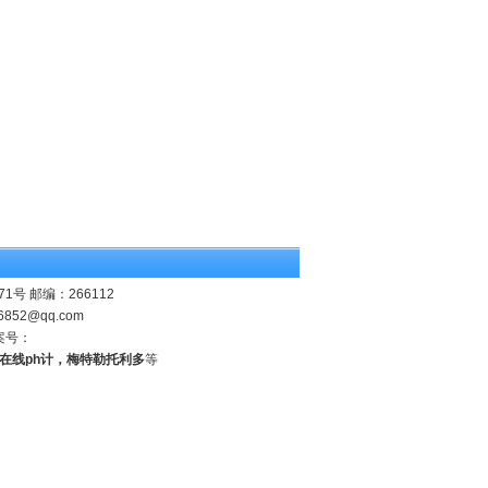
 邮编：266112
6852@qq.com
案号：
业在线ph计，梅特勒托利多
等