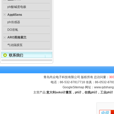
ph酸碱度电极
AppliSens
ph传感器
DO溶氧
ARO英格索兰
气动隔膜泵
联系我们
青岛尚众电子科技有限公司 版权所有 总访问量：
30
电话：86-532-87817718 传真：86-0532-8
GoogleSitemap
网址：
www.qdshang
主营产品:
意大利seko计量泵，ph计，在线ph计，工业p