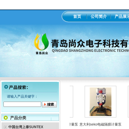
首页
公司简介
产品展
请输入产品关键字：
产品分类
线ph/orp计变送器
美国米顿罗机械隔膜计量泵
意大利seko电磁隔膜计量泵
中国台湾上泰SUNTEX