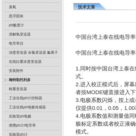
技术文章
臭氧
悬浮固体
ph酸度计
溶解氧变送器
中国台湾上泰在线电导率仪
电导率仪
中国台湾上泰在线电导率
浊度变送器 余氯变送器 氟离子
在线比重浓度变送器
1.同时按中国台湾上泰在
安装附件
式。
梅特勒托利多
2.进入校正模式后，屏
称重变送器
者按MODE键直接进入
工业在线ph计控制器
3.电极系数闪烁，按上或
工业在线ph电极传感器
仪提供0.01，0.05，1
4.电极系数值和测量值
实验室ph电极
极标定系数或者校正液确
便携ph计/电导率
模式。
实验室ph计