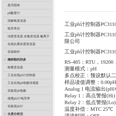
悬浮固体
ph酸度计
溶解氧变送器
工业ph计控制器PC311
电导率仪
工业ph计控制器PC3
浊度变送器 余氯变送器 氟离子
限公司
在线比重浓度变送器
工业ph计控制器PC31
安装附件
梅特勒托利多
RS-485：RTU，19200
称重变送器
测量模式：pH
多点校正：预设默认
工业在线ph计控制器
样品读值调整：0.00pH
工业在线ph电极传感器
Analog 1 电流输出(pH/
实验室ph电极
Relay 1：高点警报(Hi)，
便携ph计/电导率
Relay 2：低点警报(Lo)，
实验室ph计
温度补偿：MTC 25℃
水质分析仪
清洗时间：OFF