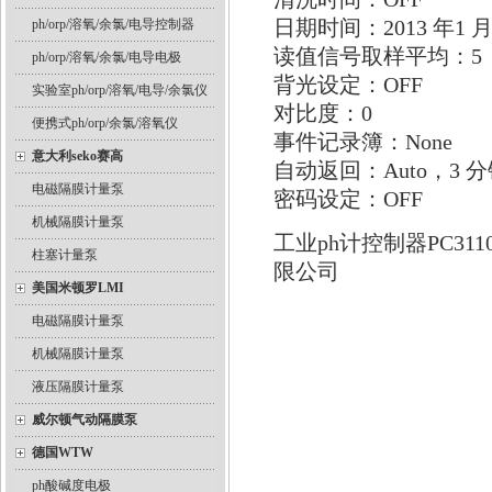
日期时间：2013 年1 月1
ph/orp/溶氧/余氯/电导控制器
读值信号取样平均：5
ph/orp/溶氧/余氯/电导电极
背光设定：OFF
实验室ph/orp/溶氧/电导/余氯仪
对比度：0
便携式ph/orp/余氯/溶氧仪
事件记录簿：None
意大利seko赛高
自动返回：Auto，3 
电磁隔膜计量泵
密码设定：OFF
机械隔膜计量泵
工业ph计控制器PC3
柱塞计量泵
限公司
美国米顿罗LMI
电磁隔膜计量泵
机械隔膜计量泵
液压隔膜计量泵
威尔顿气动隔膜泵
德国WTW
ph酸碱度电极