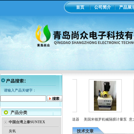
首页
公司简介
产品展
请输入产品关键字：
产品分类
米顿罗电磁隔膜泵加药
工业在线ph/orp计变送器
美国米顿罗机械隔膜计量泵
意大利
中国台湾上泰SUNTEX
泵
臭氧
技术文章