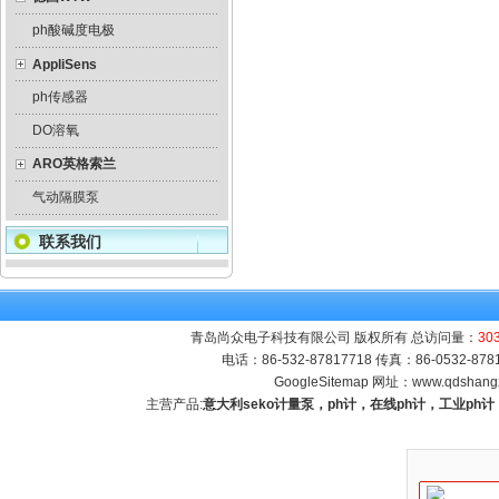
ph酸碱度电极
AppliSens
ph传感器
DO溶氧
ARO英格索兰
气动隔膜泵
联系我们
青岛尚众电子科技有限公司 版权所有 总访问量：
30
电话：86-532-87817718 传真：86-0532-8
GoogleSitemap
网址：
www.qdshang
主营产品:
意大利seko计量泵，ph计，在线ph计，工业p