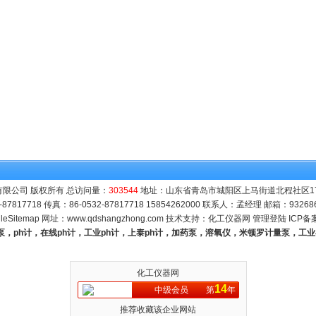
限公司 版权所有 总访问量：
303544
地址：山东省青岛市城阳区上马街道北程社区171号
-87817718 传真：86-0532-87817718 15854262000 联系人：孟经理 邮箱：
93268
leSitemap
网址：
www.qdshangzhong.com
技术支持：
化工仪器网
管理登陆
ICP备
量泵，ph计，在线ph计，工业ph计，上泰ph计，加药泵，溶氧仪，米顿罗计量泵，工
化工仪器网
14
中级会员
第
年
推荐收藏该企业网站