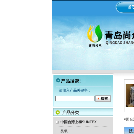
首
请输入产品关键字：
产品分类
电极
威尔顿气动隔膜泵P025
inpro3250梅特勒ph计电极
中国台湾上
中国台湾上泰SUNTEX
技
臭氧