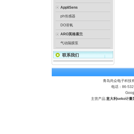
AppliSens
ph传感器
DO溶氧
ARO英格索兰
气动隔膜泵
联系我们
青岛尚众电子科技有
电话：86-532
Goog
主营产品:
意大利seko计