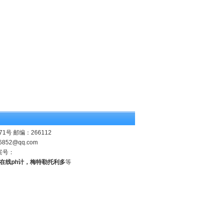
 邮编：266112
6852@qq.com
案号：
业在线ph计，梅特勒托利多
等