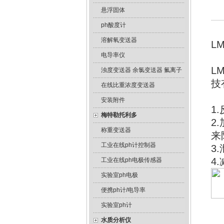
悬浮固体
ph酸度计
溶解氧变送器
L
电导率仪
L
浊度变送器 余氯变送器 氟离子
技
在线比重浓度变送器
安装附件
1
梅特勒托利多
2
称重变送器
来
工业在线ph计控制器
3
4
工业在线ph电极传感器
实验室ph电极
便携ph计/电导率
实验室ph计
水质分析仪