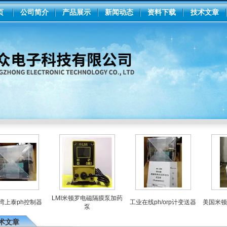
页
公司简介
产品展示
新闻动态
资料下载
技术文章
LMI米顿罗电磁隔膜泵加药
泰ph控制器
工业在线ph/orp计变送器
美国米顿罗
泵
术文章