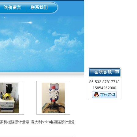
询价留言
联系我们
86-532-87817718
15854262000
机械隔膜计量泵
意大利seko电磁隔膜计量泵
电极
威尔顿气动