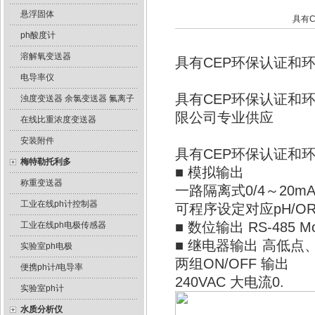
悬浮固体
具有
ph酸度计
溶解氧变送器
具有CEP环保认证和
电导率仪
具有CEP环保认证和
浊度变送器 余氯变送器 氟离子
限公司专业供应
在线比重浓度变送器
安装附件
具有CEP环保认证和
梅特勒托利多
■ 模拟输出
称重变送器
一路隔离式0/4～20mA
工业在线ph计控制器
可程序设定对应pH/OR
■ 数位输出 RS-485 
工业在线ph电极传感器
■ 继电器输出 高低
实验室ph电极
两组ON/OFF 输出
便携ph计/电导率
240VAC 大电流0.
实验室ph计
水质分析仪