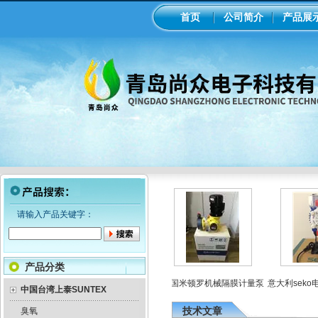
首页
公司简介
产品展
请输入产品关键字：
产品分类
磁隔膜泵加药
工业在线ph/orp计变送器
美国米顿罗机械隔膜计量泵
意大利seko电
中国台湾上泰SUNTEX
技术文章
臭氧