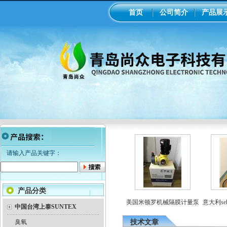
首页
公司简介
产品展
请输入产品关键字：
产品分类
罗电磁隔膜泵加药
工业在线ph/orp计变送器
美国米顿罗机械隔膜计量泵
意大利sek
泵
中国台湾上泰SUNTEX
臭氧
技术文章