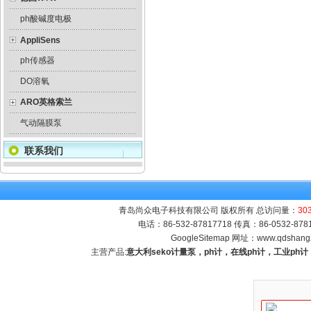
ph酸碱度电极
AppliSens
ph传感器
DO溶氧
ARO英格索兰
气动隔膜泵
联系我们
青岛尚众电子科技有限公司 版权所有 总访问量：
30
电话：86-532-87817718 传真：86-0532-8
GoogleSitemap
网址：
www.qdshang
主营产品:
意大利seko计量泵，ph计，在线ph计，工业p