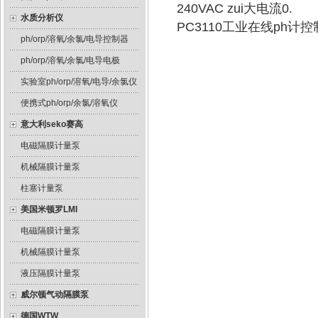
240VAC zui大电流0.
水质分析仪
PC3110工业在线ph
ph/orp/溶氧/余氯/电导控制器
ph/orp/溶氧/余氯/电导电极
实验室ph/orp/溶氧/电导/余氯仪
便携式ph/orp/余氯/溶氧仪
意大利seko赛高
电磁隔膜计量泵
机械隔膜计量泵
柱塞计量泵
美国米顿罗LMI
电磁隔膜计量泵
机械隔膜计量泵
液压隔膜计量泵
威尔顿气动隔膜泵
德国WTW