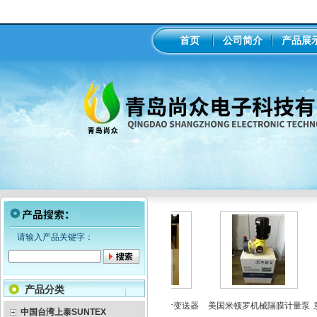
首页
公司简介
产品展
请输入产品关键字：
产品分类
MI米顿罗电磁隔膜泵加药
工业在线ph/orp计变送器
美国米顿罗机械隔膜计量泵
意
中国台湾上泰SUNTEX
泵