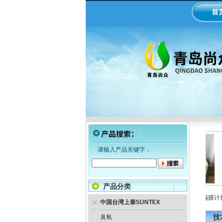
首
请输入产品关键字：
产品分类
LMI米顿罗电磁隔膜泵加药
工业在线ph/orp计变送器
美国米顿罗机械隔膜计量泵
泵
中国台湾上泰SUNTEX
技
臭氧