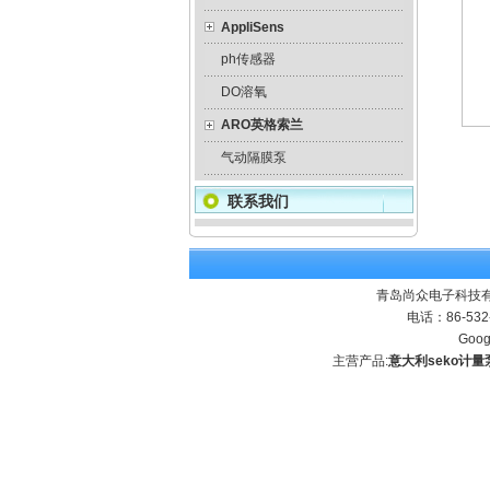
AppliSens
ph传感器
DO溶氧
ARO英格索兰
气动隔膜泵
联系我们
青岛尚众电子科技有
电话：86-532
Goog
主营产品:
意大利seko计