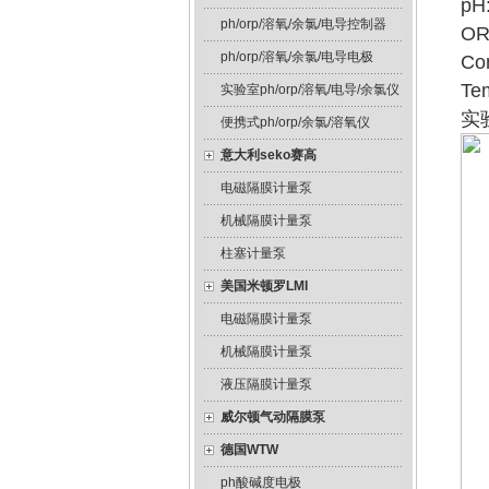
pH:
ph/orp/溶氧/余氯/电导控制器
OR
ph/orp/溶氧/余氯/电导电极
Con
Tem
实验室ph/orp/溶氧/电导/余氯仪
实
便携式ph/orp/余氯/溶氧仪
意大利seko赛高
电磁隔膜计量泵
机械隔膜计量泵
柱塞计量泵
美国米顿罗LMI
电磁隔膜计量泵
机械隔膜计量泵
液压隔膜计量泵
威尔顿气动隔膜泵
德国WTW
ph酸碱度电极