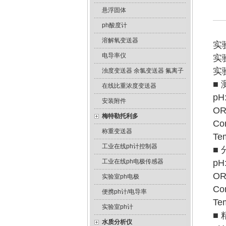
悬浮固体
ph酸度计
溶解氧变送器
实
电导率仪
实
实
浊度变送器 余氯变送器 氟离子
■
在线比重浓度变送器
pH
安装附件
OR
梅特勒托利多
Co
称重变送器
Te
工业在线ph计控制器
■
工业在线ph电极传感器
pH
OR
实验室ph电极
Co
便携ph计/电导率
Te
实验室ph计
■ 
水质分析仪