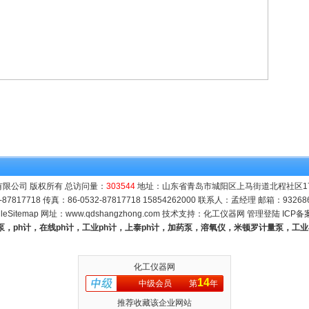
限公司 版权所有 总访问量：
303544
地址：山东省青岛市城阳区上马街道北程社区171号
-87817718 传真：86-0532-87817718 15854262000 联系人：孟经理 邮箱：
93268
leSitemap
网址：
www.qdshangzhong.com
技术支持：
化工仪器网
管理登陆
ICP备
量泵，ph计，在线ph计，工业ph计，上泰ph计，加药泵，溶氧仪，米顿罗计量泵，工
化工仪器网
14
中级会员
第
年
推荐收藏该企业网站