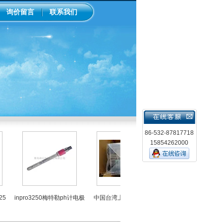
询价留言
联系我们
86-532-87817718
15854262000
LMI米顿罗电磁隔膜泵加
inpro3250梅特勒ph计电极
中国台湾上泰ph控制器
泵