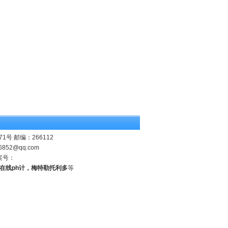
 邮编：266112
6852@qq.com
案号：
业在线ph计，梅特勒托利多
等