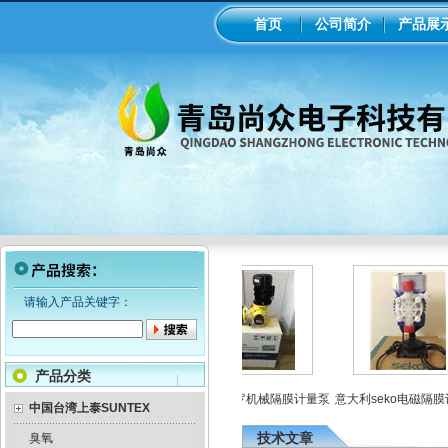
首页
公司简介
产品展
请输入产品关键字：
产品分类
加药
工业在线ph/orp计变送器
美国米顿罗机械隔膜计量泵
意大利seko电磁隔膜计
中国台湾上泰SUNTEX
技术文章
臭氧