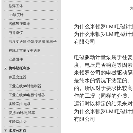
悬浮固体
ph酸度计
溶解氧变送器
为什么米顿罗LMI电磁
电导率仪
为什么米顿罗LMI电磁
有限公司
浊度变送器 余氯变送器 氟离子
在线比重浓度变送器
电磁驱动计量泵属于往复
安装附件
度、电压是否稳定等因素
梅特勒托利多
米顿罗公司的电磁驱动隔
称重变送器
是纯水的情况下测定的。
工业在线ph计控制器
的。所以对于要求比较高
工业在线ph电极传感器
作的工况（同样的介质、
运行时以标定的结果来对
实验室ph电极
为什么米顿罗LMI电磁
便携ph计/电导率
有限公司
实验室ph计
水质分析仪