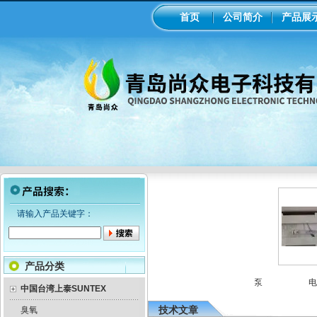
首页
公司简介
产品展
请输入产品关键字：
产品分类
p计变送器
美国米顿罗机械隔膜计量泵
意大利seko电磁隔膜计量泵
电极
中国台湾上泰SUNTEX
技术文章
臭氧