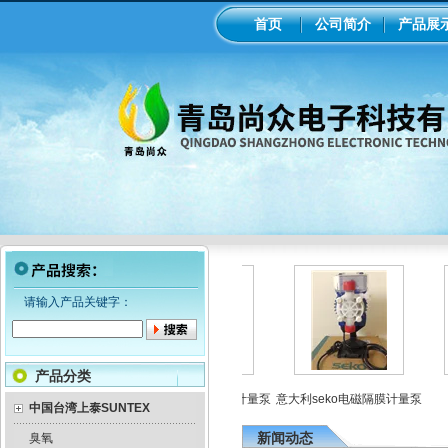
首页
公司简介
产品展
请输入产品关键字：
产品分类
线ph/orp计变送器
美国米顿罗机械隔膜计量泵
意大利seko电磁隔膜计量泵
中国台湾上泰SUNTEX
新闻动态
臭氧