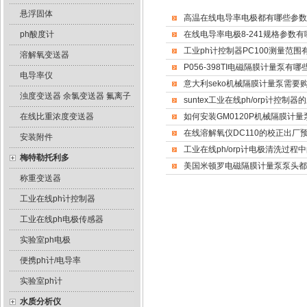
悬浮固体
高温在线电导率电极都有哪些参数
ph酸度计
在线电导率电极8-241规格参数有
工业ph计控制器PC100测量范围
溶解氧变送器
P056-398TI电磁隔膜计量泵有
电导率仪
意大利seko机械隔膜计量泵需要
浊度变送器 余氯变送器 氟离子
suntex工业在线ph/orp计控制
在线比重浓度变送器
如何安装GM0120P机械隔膜计量
在线溶解氧仪DC110的校正出厂
安装附件
工业在线ph/orp计电极清洗过程
梅特勒托利多
美国米顿罗电磁隔膜计量泵泵头都
称重变送器
工业在线ph计控制器
工业在线ph电极传感器
实验室ph电极
便携ph计/电导率
实验室ph计
水质分析仪